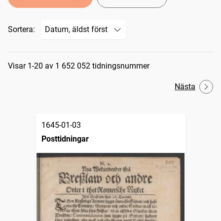
Sortera:
Sökresultat
Visar 1-20 av 1 652 052 tidningsnummer
Nästa
1645-01-03
Posttidningar