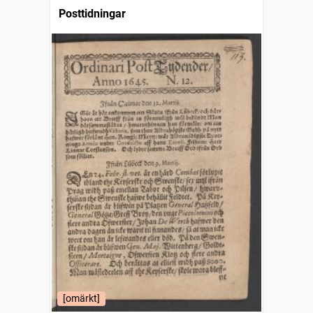
Posttidningar
[omärkt]