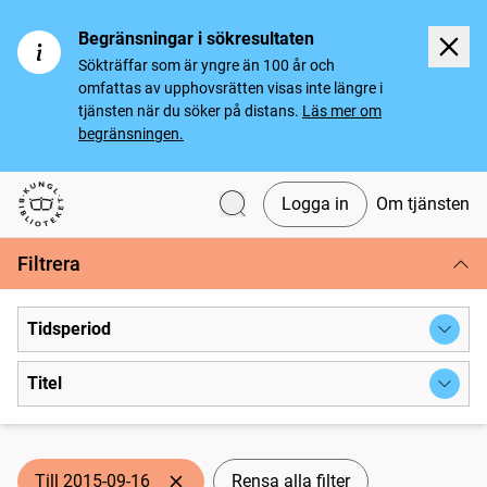
Begränsningar i sökresultaten
Sökträffar som är yngre än 100 år och
omfattas av upphovsrätten visas inte längre i
tjänsten när du söker på distans.
Läs mer om
begränsningen.
Logga in
Om tjänsten
Svenska tidningar
Filtrera
Tidsperiod
Titel
Till 2015-09-16
Rensa alla filter