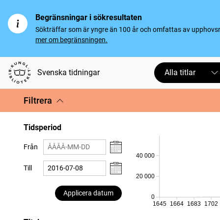
Begränsningar i sökresultaten
Sökträffar som är yngre än 100 år och omfattas av upphovsrät
mer om begränsningen.
Svenska tidningar
Alla titlar
Filtrera
Tidsperiod
Från
40 000
Till
20 000
Applicera datum
0
1645
1664
1683
1702