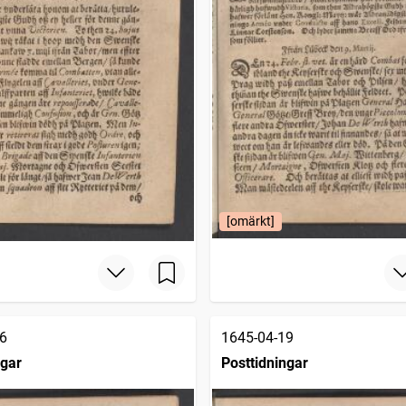
[omärkt]
6
1645-04-19
ngar
Posttidningar