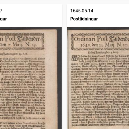
7
1645-05-14
ngar
Posttidningar