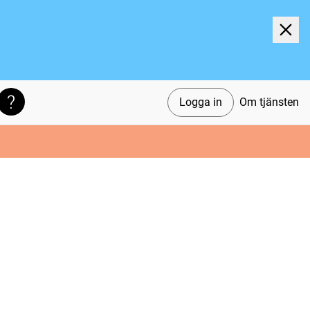
Logga in
Om tjänsten
Söktips