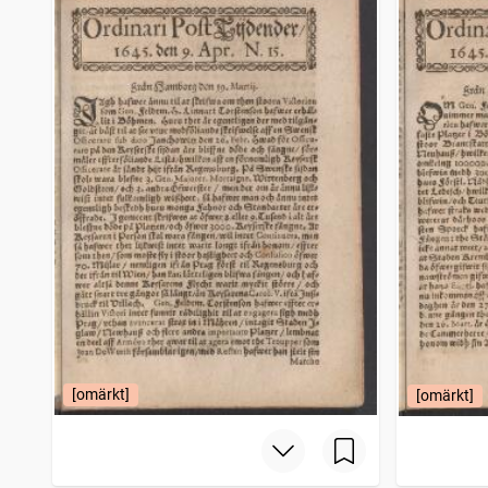
Filipstads stads och bergslags tidning
4 206
träffar
Bohusläningen
4 150
träffar
Norrbottensposten (1847)
4 114
träffar
Gotlänningen
4 112
träffar
[omärkt]
[omärkt]