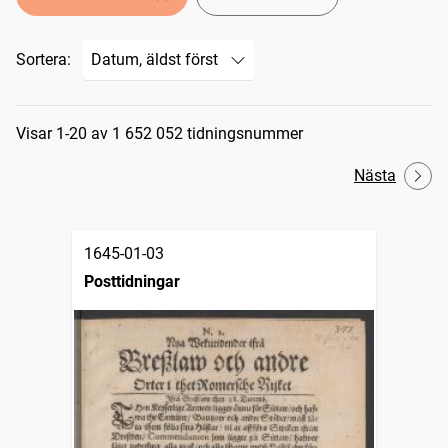
Sortera:
Sökresultat
Visar 1-20 av 1 652 052 tidningsnummer
Nästa
1645-01-03
Posttidningar