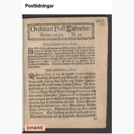
Posttidningar
[omärkt]