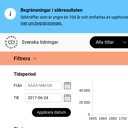
Begränsningar i sökresultaten
Sökträffar som är yngre än 100 år och omfattas av upphovsrät
mer om begränsningen.
Svenska tidningar
Alla titlar
Filtrera
Tidsperiod
Från
40 000
Till
20 000
Applicera datum
0
1645
1664
1683
1702