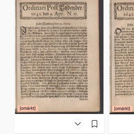
Filipstads stads och bergslags tidning
4 206
träffar
Bohusläningen
4 150
träffar
Norrbottensposten (1847)
4 114
träffar
Gotlänningen
4 112
träffar
[omärkt]
[omärkt]