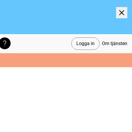
Logga in
Om tjänsten
Söktips