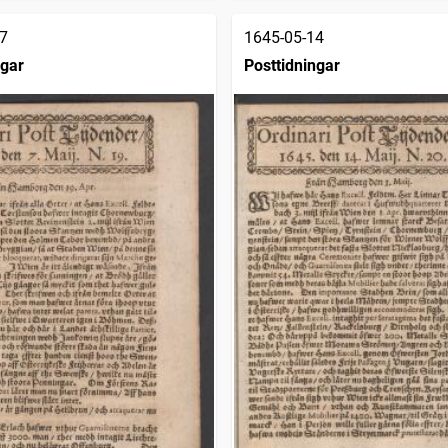
7
1645-05-14
ngar
Posttidningar