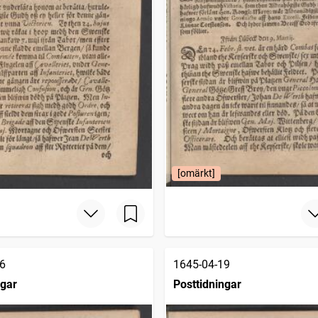
[omärkt]
6
1645-04-19
ngar
Posttidningar