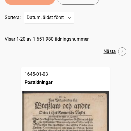
Sortera:
Sökresultat
Visar 1-20 av 1 651 980 tidningsnummer
Nästa
1645-01-03
Posttidningar