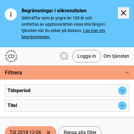
Begränsningar i sökresultaten
Sökträffar som är yngre än 100 år och
omfattas av upphovsrätten visas inte längre i
tjänsten när du söker på distans.
Läs mer om
begränsningen.
Logga in
Om tjänsten
Svenska tidningar
Filtrera
Tidsperiod
Titel
Till 2018-12-06
Rensa alla filter