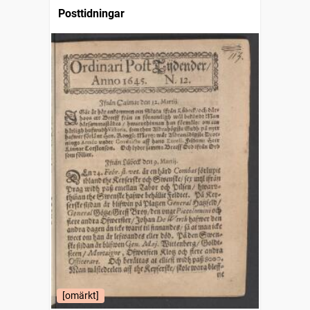
Posttidningar
[omärkt]