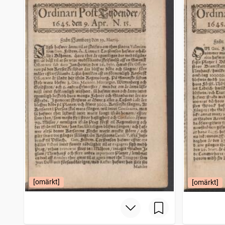
Filipstads stads och bergslags tidning
4 206
träffar
Bohusläningen
4 150
träffar
Norrbottensposten (1847)
4 114
träffar
Gotlänningen
4 112
träffar
[omärkt]
[omärkt]