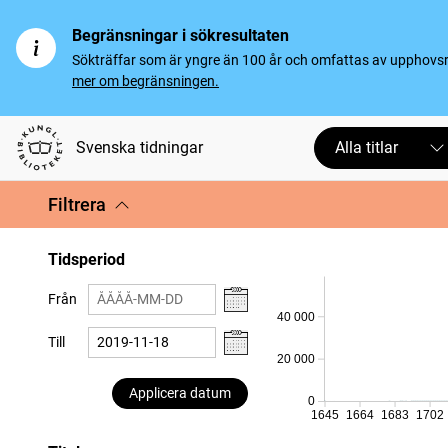
Begränsningar i sökresultaten
Sökträffar som är yngre än 100 år och omfattas av upphovsrät
mer om begränsningen.
Svenska tidningar
Alla titlar
Filtrera
Tidsperiod
Från
40 000
Till
20 000
Applicera datum
0
1645
1664
1683
1702