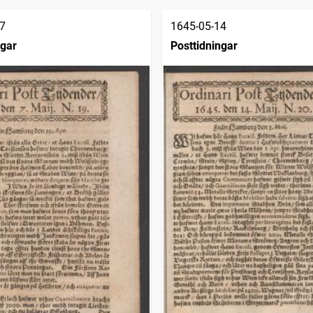
7
1645-05-14
ngar
Posttidningar