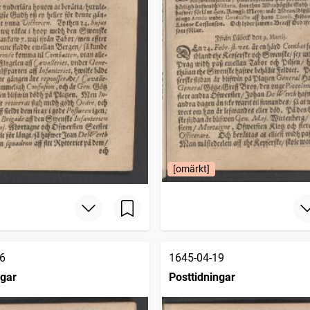
[omärkt]
6
1645-04-19
ngar
Posttidningar