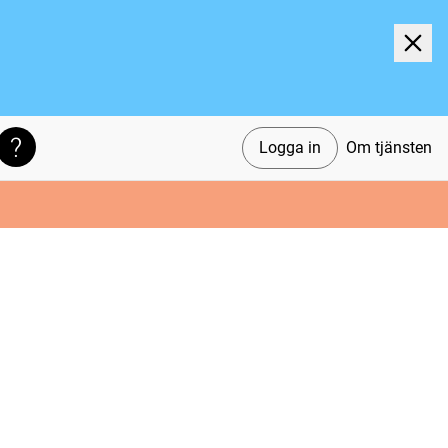
Logga in
Om tjänsten
Söktips