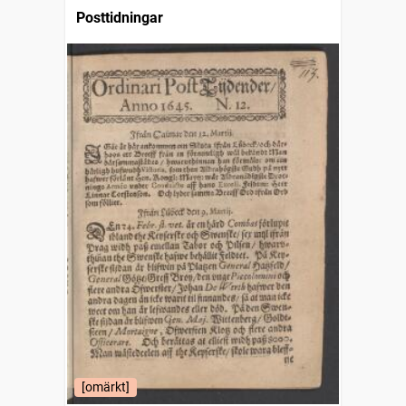
Posttidningar
[omärkt]