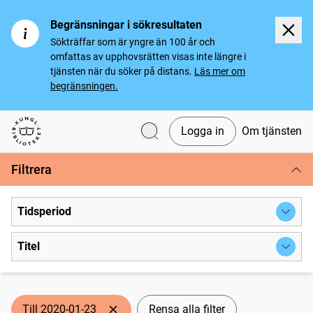
Begränsningar i sökresultaten
Sökträffar som är yngre än 100 år och
omfattas av upphovsrätten visas inte längre i
tjänsten när du söker på distans.
Läs mer om
begränsningen.
Logga in
Om tjänsten
Svenska tidningar
Filtrera
Tidsperiod
Titel
Till 2020-01-23
Rensa alla filter