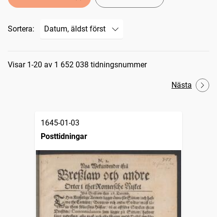
Sortera:
Sökresultat
Visar 1-20 av 1 652 038 tidningsnummer
Nästa
1645-01-03
Posttidningar