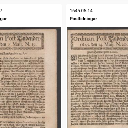
7
1645-05-14
ngar
Posttidningar