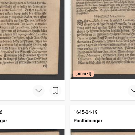
[omärkt]
6
1645-04-19
ngar
Posttidningar