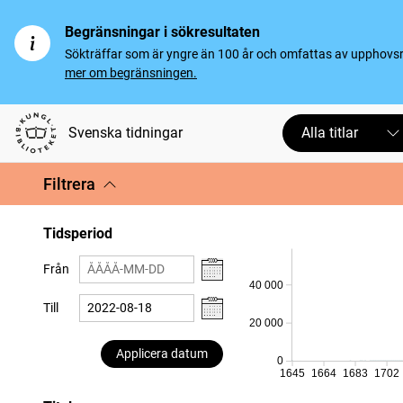
Begränsningar i sökresultaten
Sökträffar som är yngre än 100 år och omfattas av upphovsrät
mer om begränsningen.
Svenska tidningar
Alla titlar
Filtrera
Tidsperiod
Från
40 000
Till
20 000
Applicera datum
0
1645
1664
1683
1702