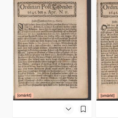
Filipstads stads och bergslags tidning
4 206
träffar
Bohusläningen
4 150
träffar
Norrbottensposten (1847)
4 114
träffar
Gotlänningen
4 112
träffar
[omärkt]
[omärkt]