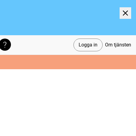
Logga in
Om tjänsten
Söktips