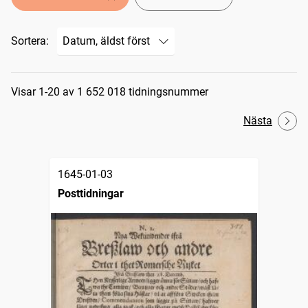
Sortera:
Sökresultat
Visar 1-20 av 1 652 018 tidningsnummer
Nästa
1645-01-03
Posttidningar