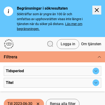
Begränsningar i sökresultaten
Sökträffar som är yngre än 100 år och
omfattas av upphovsrätten visas inte längre i
tjänsten när du söker på distans.
Läs mer om
begränsningen.
Logga in
Om tjänsten
Svenska tidningar
Filtrera
Tidsperiod
Titel
Till 2023-06-30
Rensa alla filter