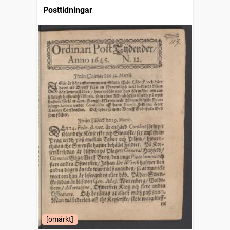
Posttidningar
[omärkt]