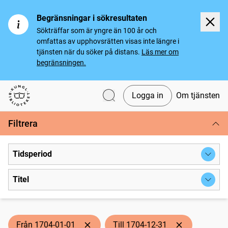
Begränsningar i sökresultaten
Sökträffar som är yngre än 100 år och
omfattas av upphovsrätten visas inte längre i
tjänsten när du söker på distans.
Läs mer om
begränsningen.
Logga in
Om tjänsten
Svenska tidningar
Filtrera
Tidsperiod
Titel
Från 1704-01-01
Till 1704-12-31