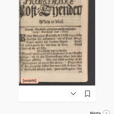
[omärkt]
Nästa