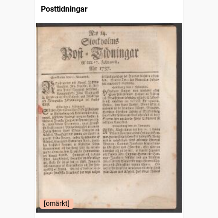
Posttidningar
[omärkt]