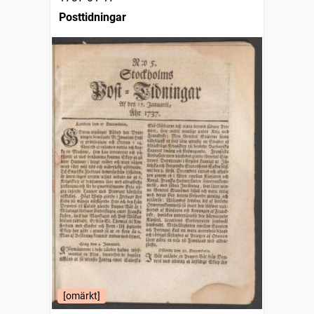
Posttidningar
[omärkt]