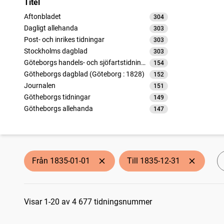
Titel
Aftonbladet
304
träffar
Dagligt allehanda
303
träffar
Post- och inrikes tidningar
303
träffar
Stockholms dagblad
303
träffar
Göteborgs handels- och sjöfartstidning (1832)
154
träffar
Götheborgs dagblad (Göteborg : 1828)
152
träffar
Journalen
151
träffar
Götheborgs tidningar
149
träffar
Götheborgs allehanda
147
träffar
Skånska correspondenten
105
träffar
Calmarbladet
104
träffar
Norrköpings tidningar
104
träffar
Linköpingsbladet
104
träffar
Från 1835-01-01
Till 1835-12-31
Carlscronas wekoblad (1764)
104
träffar
Nyköpingsbladet (Nyköping : 1832)
104
träffar
Sökresultat
Aftonbladet i Norrköping
104
träffar
Helsingborgsposten
Visar 1-20 av 4 677 tidningsnummer
104
träffar
Upsala stads och länstidning
104
träffar
Correspondenten
103