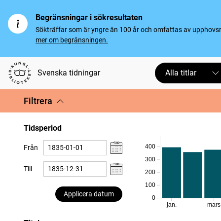
Begränsningar i sökresultaten
Sökträffar som är yngre än 100 år och omfattas av upphovsrät
mer om begränsningen.
Svenska tidningar
Alla titlar
Filtrera
Tidsperiod
400
Från
300
Till
200
100
Applicera datum
0
jan.
mars