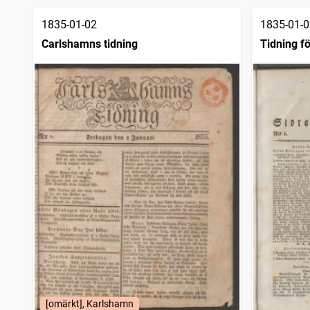
träffar
Samlaren
102
träffar
1835-01-02
1835-01-0
Argus, politisk, litterär och commerciell tidning
96
träffar
Carlshamns tidning
Tidning f
Aftontidningen bihang till Dagligt allehanda
96
träffar
Telegrafen (Helsingborg : 1835)
90
träffar
Calmar stads tidning
67
träffar
CHRISTIANSTADS WECKOBLAD
53
träffar
Jönköpings tidning
53
träffar
Uddewalla weckoblad
53
träffar
Westerås annonceblad
53
träffar
Wisby Weckoblad (Visby : 1827)
53
träffar
Vestmanlands läns tidning
53
träffar
Tidning för stora Kopparbergs län
53
träffar
Örebro tidning (Örebro : 1806)
53
träffar
Västerviks veckoblad
52
träffar
Skånska posten
52
träffar
Weckoblad från Gefle
52
träffar
Mariestads weckoblad (Mariestad : 1834)
52
träffar
Lunds weckoblad (1813), nytt och gammalt
52
träffar
Carlstads tidning
52
[omärkt], Karlshamn
träffar