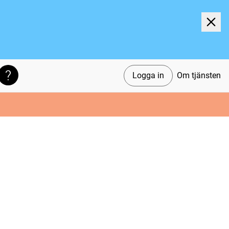
Logga in
Om tjänsten
Söktips