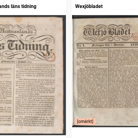
nds läns tidning
Wexjöbladet
[omärkt]