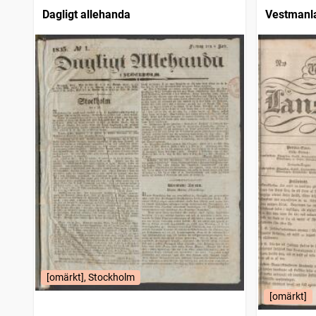
Dagligt allehanda
Vestmanla
[omärkt], Stockholm
[omärkt]