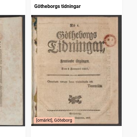
Götheborgs tidningar
[omärkt], Göteborg