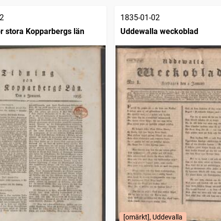
2
1835-01-02
ör stora Kopparbergs län
Uddewalla weckoblad
[omärkt], Uddevalla