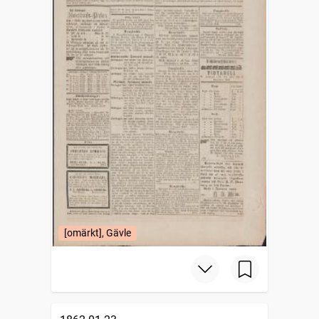
[omärkt], Gävle