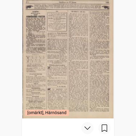
[omärkt], Härnösand