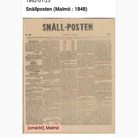
1862-01-23
Snällposten (Malmö : 1848)
[omärkt], Malmö