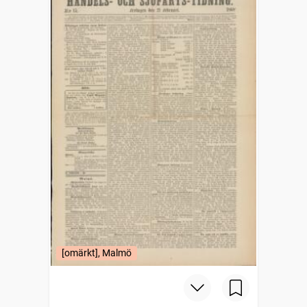
[omärkt], Malmö