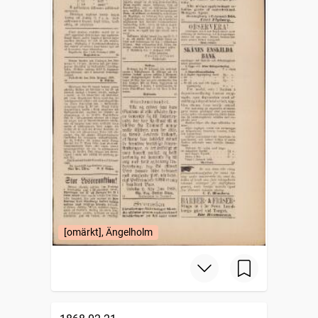
[omärkt], Ängelholm