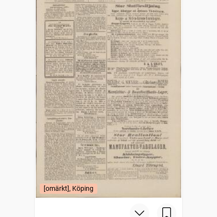
[omärkt], Köping