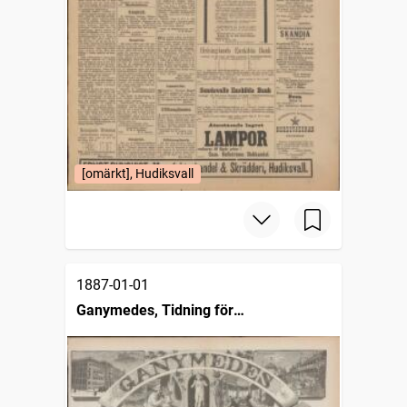
[omärkt], Hudiksvall
1887-01-01
Ganymedes, Tidning för
Skandinaviens hotellväsen och
kokkonst