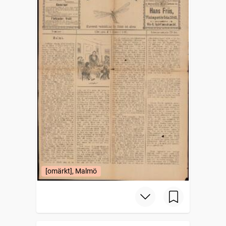
[omärkt], Malmö