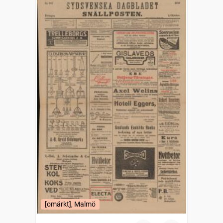
[omärkt], Malmö