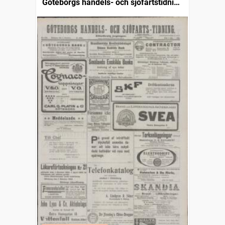
Göteborgs handels- och sjöfartstidning
(1832)