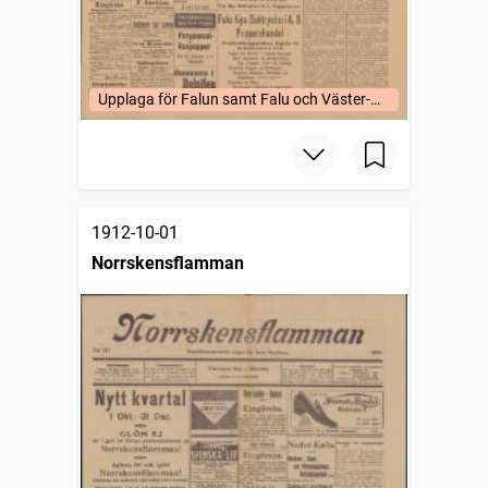
Upplaga för Falun samt Falu och Väster-
Bergslags fögderier (uppl. a).
1912-10-01
Norrskensflamman