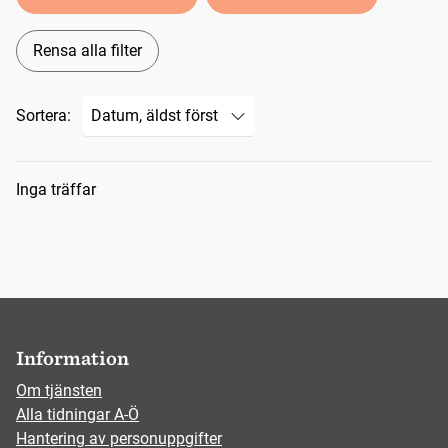
Rensa alla filter
Sortera:
Sökresultat
Inga träffar
Information
Om tjänsten
Alla tidningar A-Ö
Hantering av personuppgifter