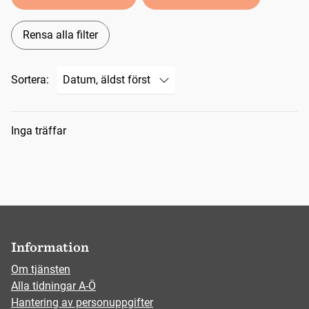
Rensa alla filter
Sortera:
Sökresultat
Inga träffar
Information
Om tjänsten
Alla tidningar A-Ö
Hantering av personuppgifter