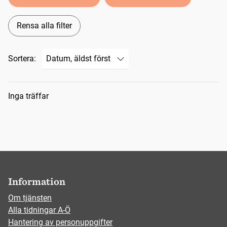
Rensa alla filter
Sortera:
Sökresultat
Inga träffar
Information
Om tjänsten
Alla tidningar A-Ö
Hantering av personuppgifter