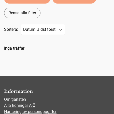
Rensa alla filter
Sortera:
Sökresultat
Inga träffar
Information
Om tjänsten
Alla tidningar A-Ö
Hantering av personuppgifter