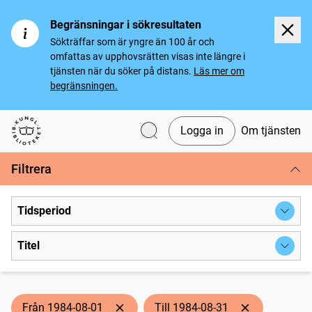
Begränsningar i sökresultaten
Sökträffar som är yngre än 100 år och
omfattas av upphovsrätten visas inte längre i
tjänsten när du söker på distans.
Läs mer om
begränsningen.
Logga in
Om tjänsten
Svenska tidningar
Filtrera
Tidsperiod
Titel
Från 1984-08-01
Till 1984-08-31