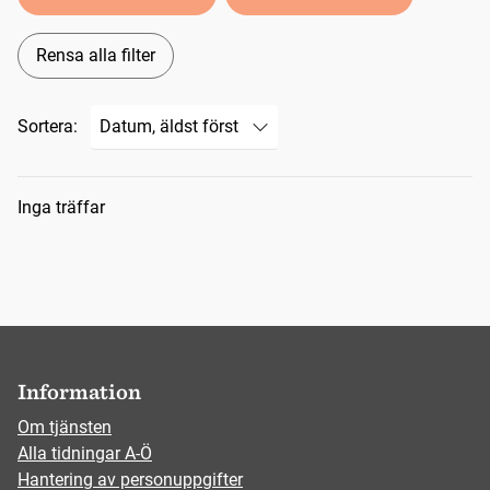
Rensa alla filter
Sortera:
Sökresultat
Inga träffar
Information
Om tjänsten
Alla tidningar A-Ö
Hantering av personuppgifter