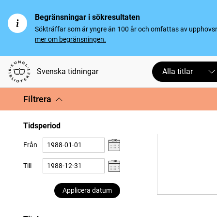
Begränsningar i sökresultaten
Sökträffar som är yngre än 100 år och omfattas av upphovsrät
mer om begränsningen.
Svenska tidningar
Alla titlar
Filtrera
Tidsperiod
Från
Till
Applicera datum