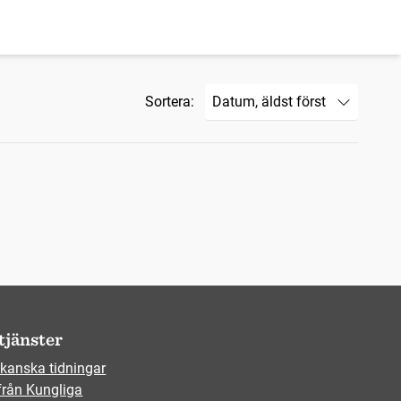
Sortera:
tjänster
kanska tidningar
från Kungliga