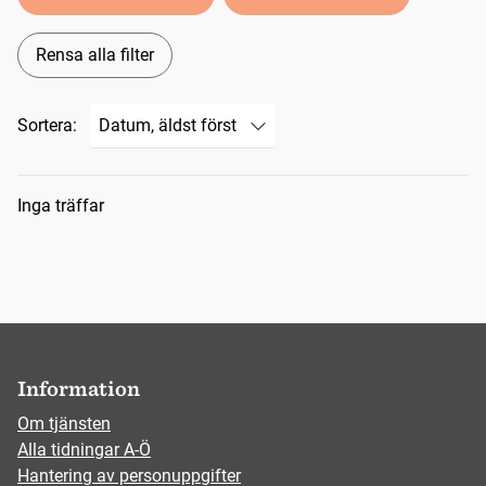
Rensa alla filter
Sortera:
Sökresultat
Inga träffar
Information
Om tjänsten
Alla tidningar A-Ö
Hantering av personuppgifter