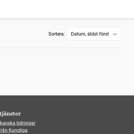
Sortera:
tjänster
kanska tidningar
från Kungliga