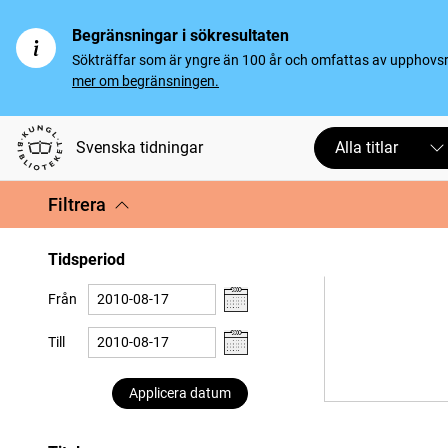
Begränsningar i sökresultaten
Sökträffar som är yngre än 100 år och omfattas av upphovsrät
mer om begränsningen.
Svenska tidningar
Alla titlar
Filtrera
Tidsperiod
Från
Till
Applicera datum