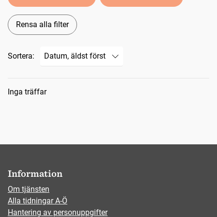
Rensa alla filter
Sortera:
Sökresultat
Inga träffar
Information
Om tjänsten
Alla tidningar A-Ö
Hantering av personuppgifter