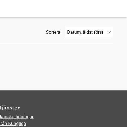
Sortera:
tjänster
kanska tidningar
från Kungliga