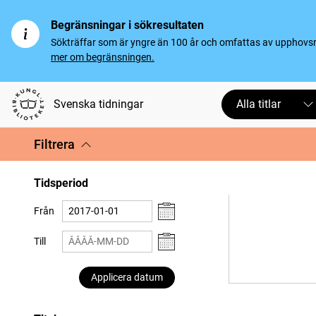
Begränsningar i sökresultaten
Sökträffar som är yngre än 100 år och omfattas av upphovsrät
mer om begränsningen.
Svenska tidningar
Alla titlar
Filtrera
Tidsperiod
Från
Till
Applicera datum