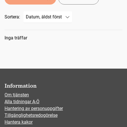
Sortera:
Sökresultat
Inga träffar
Information
Om tjänsten
Alla tidningar A-Ö
Hantering av personuppgifter
Tillgänglighetsredogörelse
Hantera kakor