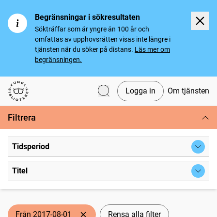
Begränsningar i sökresultaten
Sökträffar som är yngre än 100 år och
omfattas av upphovsrätten visas inte längre i
tjänsten när du söker på distans.
Läs mer om
begränsningen.
Logga in
Om tjänsten
Svenska tidningar
Filtrera
Tidsperiod
Titel
Från 2017-08-01
Rensa alla filter