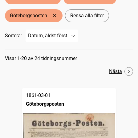
Göteborgsposten
Rensa alla filter
Sortera:
Sökresultat
Visar 1-20 av 24 tidningsnummer
Nästa
1861-03-01
Göteborgsposten