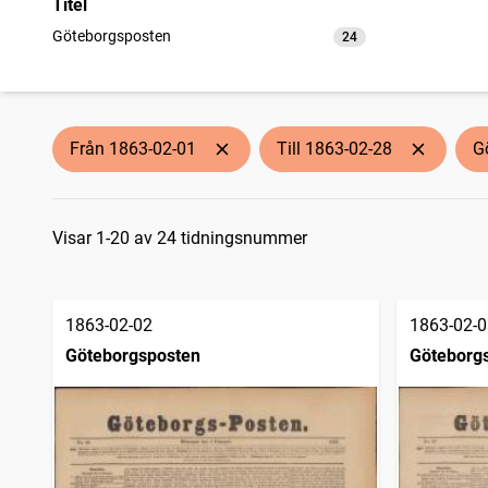
Titel
Göteborgsposten
24
träffar
Från 1863-02-01
Till 1863-02-28
G
Sökresultat
Visar 1-20 av 24 tidningsnummer
1863-02-02
1863-02-0
Göteborgsposten
Göteborg