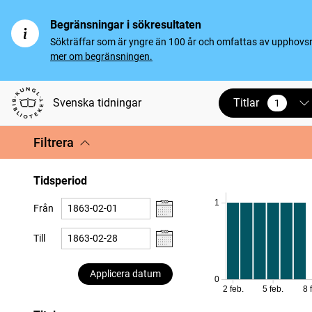
Begränsningar i sökresultaten
Sökträffar som är yngre än 100 år och omfattas av upphovsrät
mer om begränsningen.
Titlar
Svenska tidningar
1
vald
Filtrera
Tidsperiod
1
Från
Till
Applicera datum
0
2 feb.
5 feb.
8 