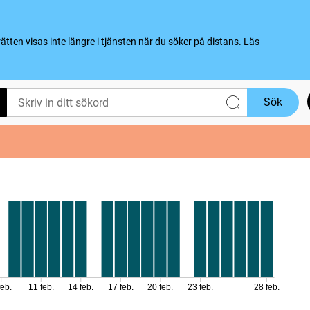
ten visas inte längre i tjänsten när du söker på distans.
Läs
Sök
feb.
11 feb.
14 feb.
17 feb.
20 feb.
23 feb.
28 feb.