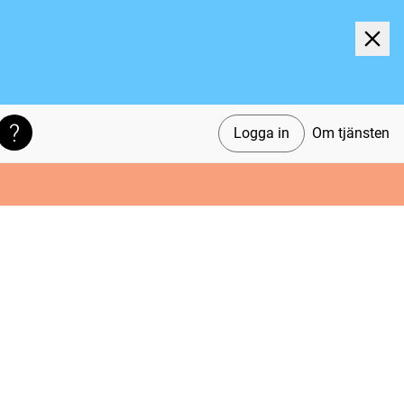
Logga in
Om tjänsten
Söktips