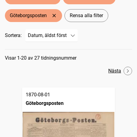
Göteborgsposten
Rensa alla filter
Sortera:
Sökresultat
Visar 1-20 av 27 tidningsnummer
Nästa
1870-08-01
Göteborgsposten