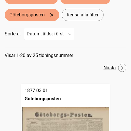
Göteborgsposten
Rensa alla filter
Sortera:
Sökresultat
Visar 1-20 av 25 tidningsnummer
Nästa
1877-03-01
Göteborgsposten