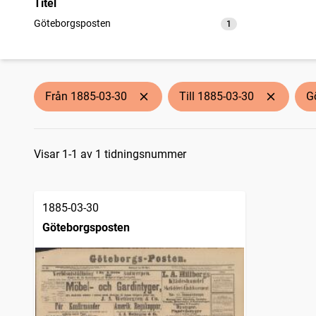
Titel
Göteborgsposten
1
träffar
Från 1885-03-30
Till 1885-03-30
G
Sökresultat
Visar 1-1 av 1 tidningsnummer
1885-03-30
Göteborgsposten