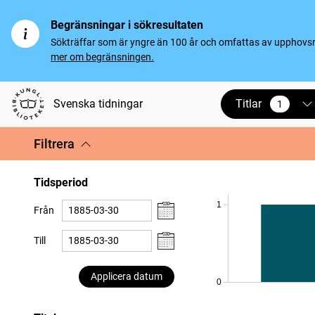
Begränsningar i sökresultaten
Sökträffar som är yngre än 100 år och omfattas av upphovsrät
mer om begränsningen.
Titlar
Svenska tidningar
1
vald
Filtrera
Tidsperiod
1
Från
Till
Applicera datum
0