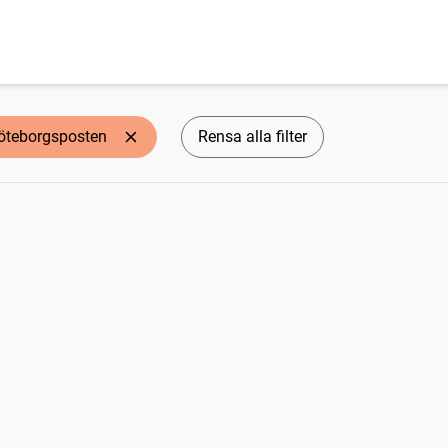
öteborgsposten
Rensa alla filter