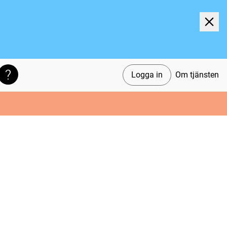
Logga in
Om tjänsten
Söktips