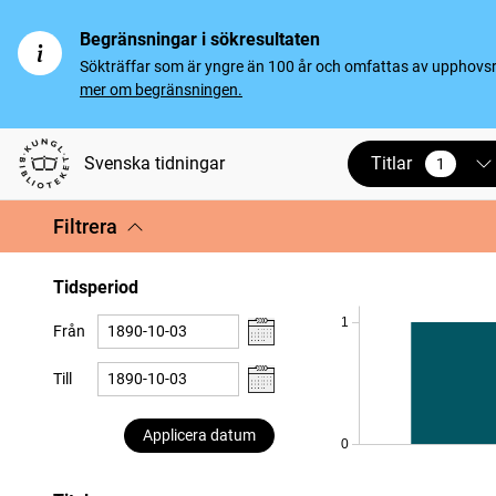
Begränsningar i sökresultaten
Sökträffar som är yngre än 100 år och omfattas av upphovsrät
mer om begränsningen.
Titlar
Svenska tidningar
1
vald
Filtrera
Tidsperiod
1
Från
Till
Applicera datum
0