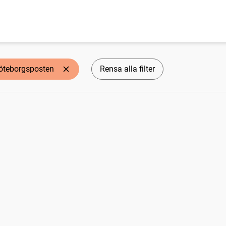
öteborgsposten
Rensa alla filter