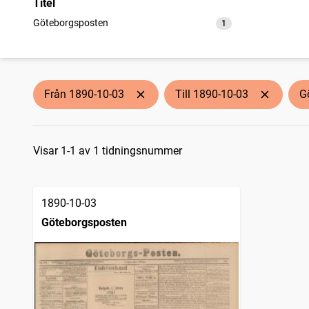
Titel
Göteborgsposten
1
träffar
Från 1890-10-03
Till 1890-10-03
G
Sökresultat
Visar 1-1 av 1 tidningsnummer
1890-10-03
Göteborgsposten