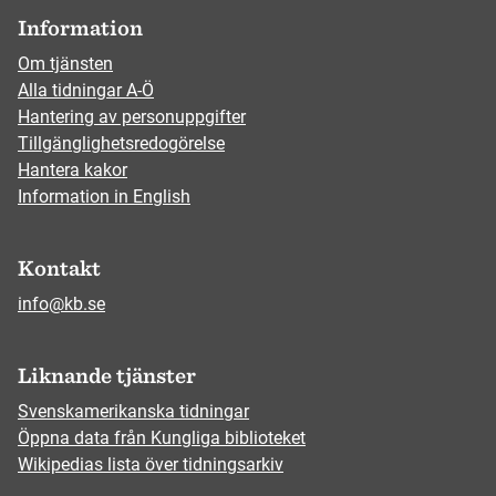
Information
Om tjänsten
Alla tidningar A-Ö
Hantering av personuppgifter
Tillgänglighetsredogörelse
Hantera kakor
Information in English
Kontakt
info@kb.se
Liknande tjänster
Svenskamerikanska tidningar
Öppna data från Kungliga biblioteket
Wikipedias lista över tidningsarkiv