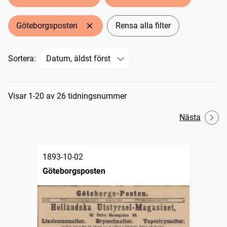
Göteborgsposten
Rensa alla filter
Sortera:
Sökresultat
Visar 1-20 av 26 tidningsnummer
Nästa
1893-10-02
Göteborgsposten