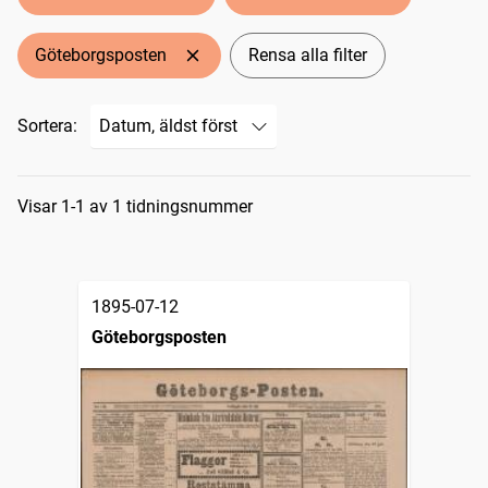
Göteborgsposten
Rensa alla filter
Sortera:
Sökresultat
Visar 1-1 av 1 tidningsnummer
1895-07-12
Göteborgsposten