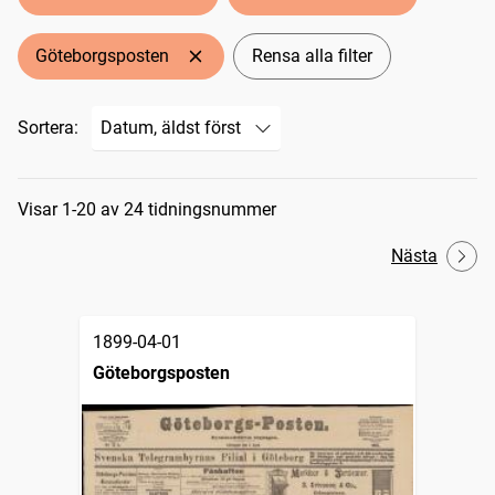
Göteborgsposten
Rensa alla filter
Sortera:
Sökresultat
Visar 1-20 av 24 tidningsnummer
Nästa
1899-04-01
Göteborgsposten