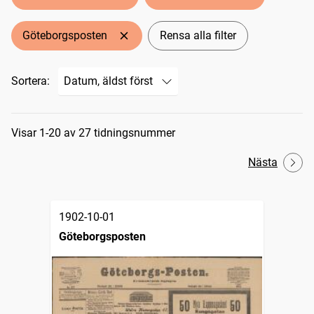
Göteborgsposten
Rensa alla filter
Sortera:
Sökresultat
Visar 1-20 av 27 tidningsnummer
Nästa
1902-10-01
Göteborgsposten