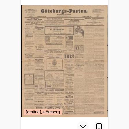
[omärkt], Göteborg