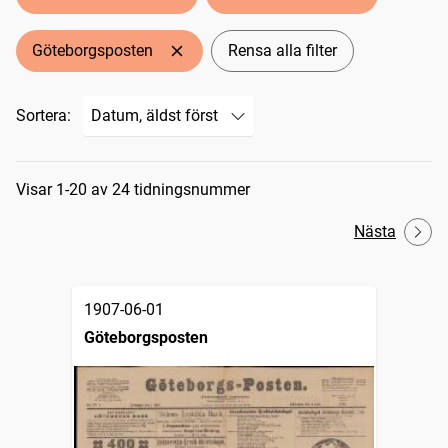
Göteborgsposten
Rensa alla filter
Sortera:
Sökresultat
Visar 1-20 av 24 tidningsnummer
Nästa
1907-06-01
Göteborgsposten