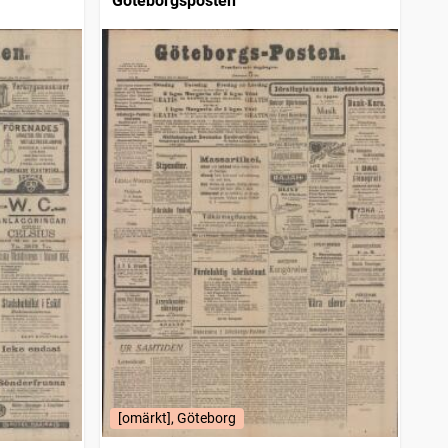
Göteborgsposten
[omärkt], Göteborg