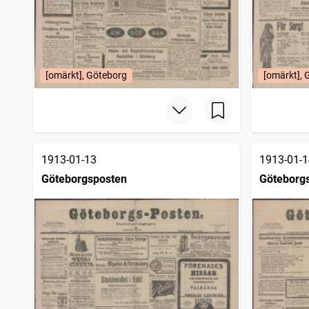
[omärkt], Göteborg
[omärkt], 
1913-01-13
1913-01-1
Göteborgsposten
Göteborg