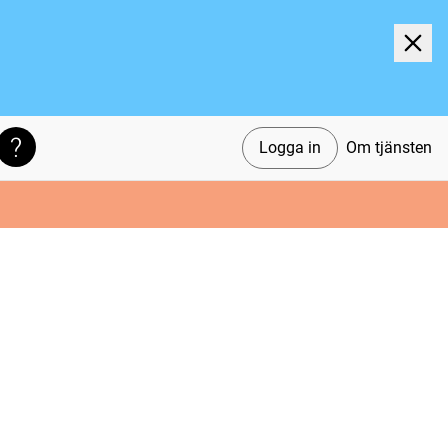
Logga in
Om tjänsten
Söktips