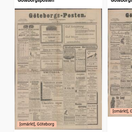
Göteborgsposten
Göteborg
[omärkt], 
[omärkt], Göteborg