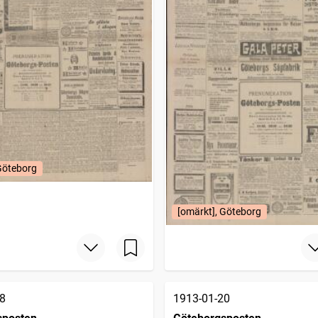
Göteborg
[omärkt], Göteborg
8
1913-01-20