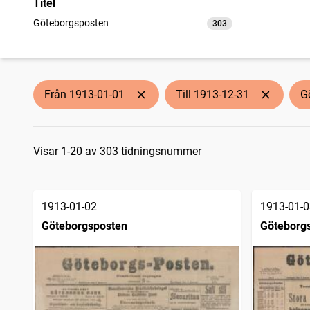
Titel
Göteborgsposten
303
träffar
Från 1913-01-01
Till 1913-12-31
G
Sökresultat
Visar 1-20 av 303 tidningsnummer
1913-01-02
1913-01-0
Göteborgsposten
Göteborg