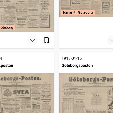
[omärkt], Göteborg
Göteborg
4
1913-01-15
sposten
Göteborgsposten