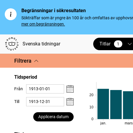
Begränsningar i sökresultaten
Sökträffar som är yngre än 100 år och omfattas av upphovsrät
mer om begränsningen.
Titlar
Svenska tidningar
1
vald
Filtrera
Tidsperiod
Från
20
Till
10
Applicera datum
0
jan.
mars