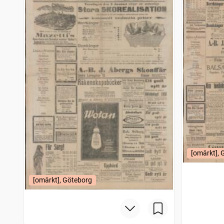
[omärkt], 
[omärkt], Göteborg