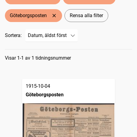
Göteborgsposten
Rensa alla filter
Sortera:
Sökresultat
Visar 1-1 av 1 tidningsnummer
1915-10-04
Göteborgsposten