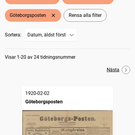
Göteborgsposten
Rensa alla filter
Sortera:
Sökresultat
Visar 1-20 av 24 tidningsnummer
Nästa
1920-02-02
Göteborgsposten