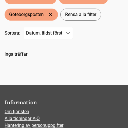
Göteborgsposten
Rensa alla filter
Sortera:
Sökresultat
Inga träffar
Information
Om tjänsten
Alla tidningar A-Ö
Hantering av personuppgifter