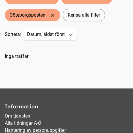
Göteborgsposten
Rensa alla filter
Sortera:
Sökresultat
Inga träffar
Information
Om tjänsten
Alla tidningar A-Ö
Hantering av personuppgifter