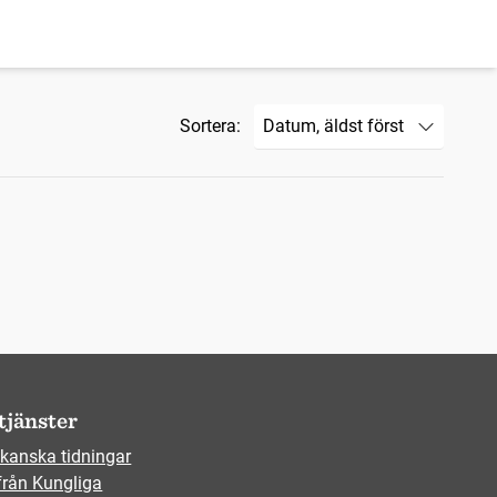
Sortera:
tjänster
kanska tidningar
från Kungliga