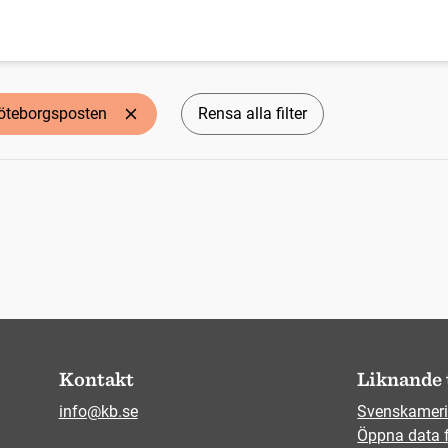
öteborgsposten
Rensa alla filter
Kontakt
Liknande 
info@kb.se
Svenskameri
Öppna data 