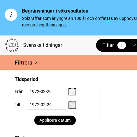
Begränsningar i sökresultaten
Sökträffar som är yngre än 100 år och omfattas av upphovsrät
mer om begränsningen.
Titlar
Svenska tidningar
1
vald
Filtrera
Tidsperiod
Från
Till
Applicera datum