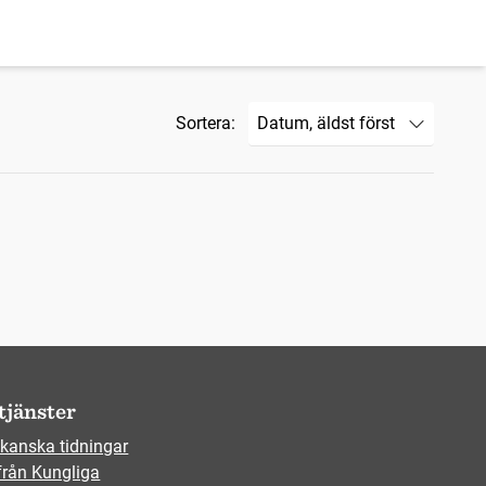
Sortera:
tjänster
kanska tidningar
från Kungliga