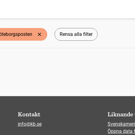
öteborgsposten
Rensa alla filter
Kontakt
Liknande 
info@kb.se
Svenskameri
Öppna data 