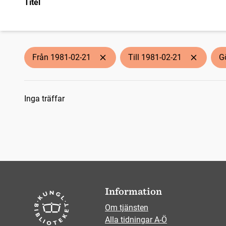
Titel
Från 1981-02-21
Till 1981-02-21
G
Sökresultat
Inga träffar
Information
Om tjänsten
Alla tidningar A-Ö