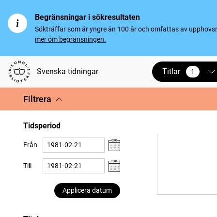
Begränsningar i sökresultaten
Sökträffar som är yngre än 100 år och omfattas av upphovsrät
mer om begränsningen.
Titlar
Svenska tidningar
1
vald
Filtrera
Tidsperiod
Från
Till
Applicera datum