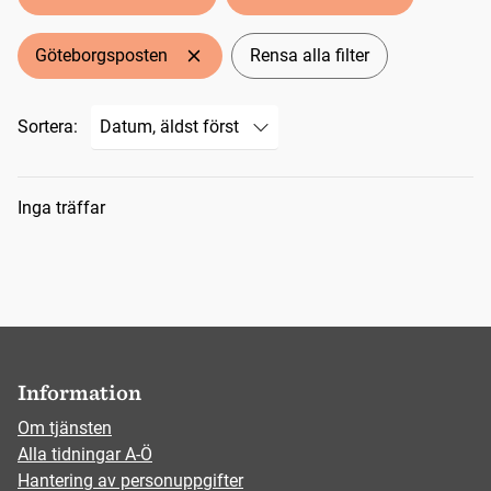
Göteborgsposten
Rensa alla filter
Sortera:
Sökresultat
Inga träffar
Information
Om tjänsten
Alla tidningar A-Ö
Hantering av personuppgifter