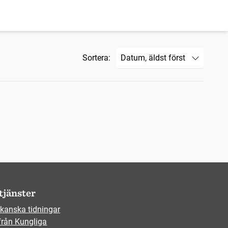
Sortera:
tjänster
kanska tidningar
från Kungliga