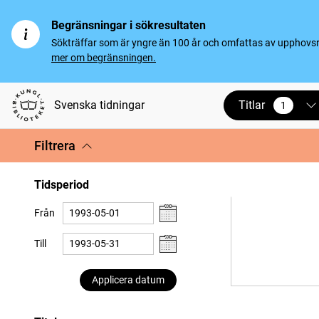
Begränsningar i sökresultaten
Sökträffar som är yngre än 100 år och omfattas av upphovsrät
mer om begränsningen.
Titlar
Svenska tidningar
1
vald
Filtrera
Tidsperiod
Från
Till
Applicera datum