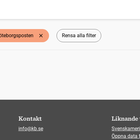
öteborgsposten
Rensa alla filter
Kontakt
Liknande 
info@kb.se
Svenskameri
Öppna data 