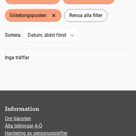
Göteborgsposten
Rensa alla filter
Sortera:
Sökresultat
Inga träffar
Information
Om tjänsten
Alla tidningar A-Ö
Hantering av personuppgifter