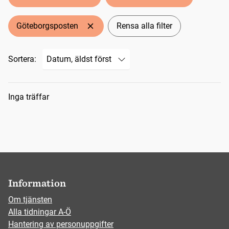
Göteborgsposten
Rensa alla filter
Sortera:
Sökresultat
Inga träffar
Information
Om tjänsten
Alla tidningar A-Ö
Hantering av personuppgifter