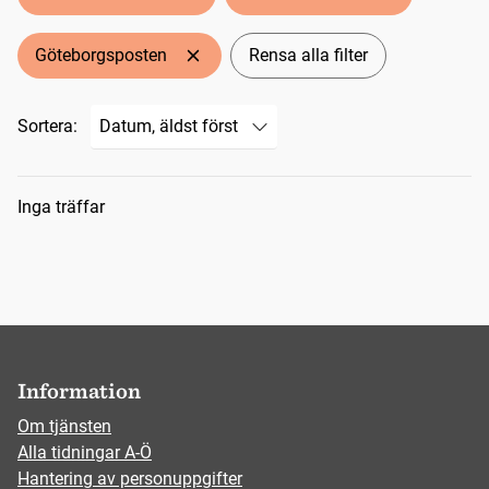
Göteborgsposten
Rensa alla filter
Sortera:
Sökresultat
Inga träffar
Information
Om tjänsten
Alla tidningar A-Ö
Hantering av personuppgifter